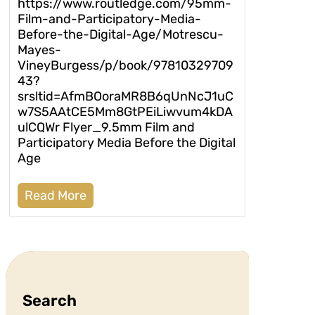
https://www.routledge.com/95mm-
Film-and-Participatory-Media-
Before-the-Digital-Age/Motrescu-
Mayes-
VineyBurgess/p/book/97810329709
43?
srsltid=AfmBOoraMR8B6qUnNcJ1uC
w7S5AAtCE5Mm8GtPEiLiwvum4kDA
ulCQWr Flyer_9.5mm Film and
Participatory Media Before the Digital
Age
Read More
Search