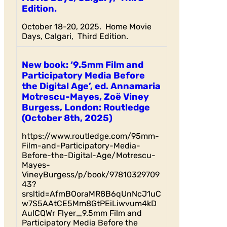
Edition.
October 18-20, 2025. Home Movie
Days, Calgari, Third Edition.
New book: ‘9.5mm Film and
Participatory Media Before
the Digital Age’, ed. Annamaria
Motrescu-Mayes, Zoë Viney
Burgess, London: Routledge
(October 8th, 2025)
https://www.routledge.com/95mm-
Film-and-Participatory-Media-
Before-the-Digital-Age/Motrescu-
Mayes-
VineyBurgess/p/book/97810329709
43?
srsltid=AfmBOoraMR8B6qUnNcJ1uC
w7S5AAtCE5Mm8GtPEiLiwvum4kD
AulCQWr Flyer_9.5mm Film and
Participatory Media Before the