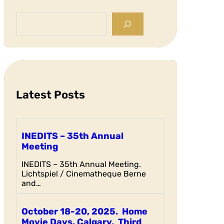
S
e
a
r
c
h
Latest Posts
INEDITS – 35th Annual
Meeting
INEDITS – 35th Annual Meeting.
Lichtspiel / Cinematheque Berne
and…
October 18-20, 2025. Home
Movie Days, Calgary, Third